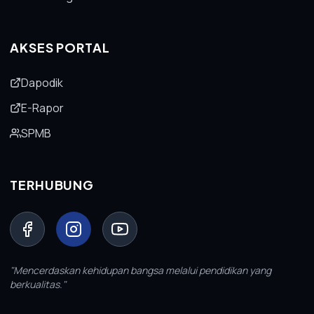
AKSES PORTAL
Dapodik
E-Rapor
SPMB
TERHUBUNG
TEMA PUBLIC
Ganti warna home
Pilihan warna lembut. Default sekolah:
#1E3A8A.
"Mencerdaskan kehidupan bangsa melalui pendidikan yang
Warna custom
berkualitas."
Klik kotak warna, lalu pilih warna
sesuai identitas sekolah.